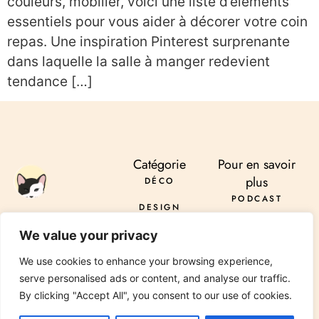
couleurs, mobilier, voici une liste d’éléments
essentiels pour vous aider à décorer votre coin
repas. Une inspiration Pinterest surprenante
dans laquelle la salle à manger redevient
tendance […]
Catégorie
Pour en savoir
plus
DÉCO
PODCAST
DESIGN
À PROPOS
ENVOYER
DIY
We value your privacy
SERVICES
INSTAGRAM
PINTEREST
TIKTOK
PODCAST
LINKEDIN
RÉNOVATION
We use cookies to enhance your browsing experience,
CONTACT
serve personalised ads or content, and analyse our traffic.
JARDIN
By clicking "Accept All", you consent to our use of cookies.
© 2026 All Rights Reserved Chez Viviane. Design by
Media Pantheon, Inc.