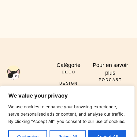
Catégorie
Pour en savoir
plus
DÉCO
PODCAST
DESIGN
À PROPOS
ENVOYER
We value your privacy
DIY
SERVICES
INSTAGRAM
PINTEREST
TIKTOK
PODCAST
LINKEDIN
We use cookies to enhance your browsing experience,
RÉNOVATION
CONTACT
serve personalised ads or content, and analyse our traffic.
JARDIN
By clicking "Accept All", you consent to our use of cookies.
© 2026 All Rights Reserved Chez Viviane. Design by
Media Pantheon, Inc.
Customise
Reject All
Accept All