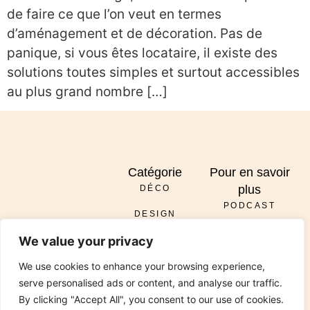
de faire ce que l’on veut en termes
d’aménagement et de décoration. Pas de
panique, si vous êtes locataire, il existe des
solutions toutes simples et surtout accessibles
au plus grand nombre […]
Catégorie
Pour en savoir
plus
DÉCO
PODCAST
DESIGN
À PROPOS
ENVOYER
We value your privacy
DIY
SERVICES
INSTAGRAM
PINTEREST
TIKTOK
PODCAST
LINKEDIN
We use cookies to enhance your browsing experience,
RÉNOVATION
CONTACT
serve personalised ads or content, and analyse our traffic.
JARDIN
By clicking "Accept All", you consent to our use of cookies.
© 2026 All Rights Reserved Chez Viviane. Design by