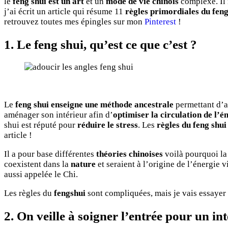
le
feng shui est un art
et un
mode de vie chinois
complexe. Il n
j’ai écrit un article qui résume 11
règles primordiales du feng
retrouvez toutes mes épingles sur mon
Pinterest
!
1. Le feng shui, qu’est ce que c’est ?
Le
feng shui enseigne une méthode ancestrale
permettant d’at
aménager son intérieur afin d’
optimiser la circulation de l’é
shui est réputé pour
réduire le stress
. Les
règles du feng shui
article !
Il a pour base différentes
théories chinoises
voilà pourquoi la 
coexistent dans la
nature
et seraient à l’origine de l’énergie v
aussi appelée le Chi.
Les règles du
fengshui
sont compliquées, mais je vais essayer 
2. On veille à soigner l’entrée pour un in