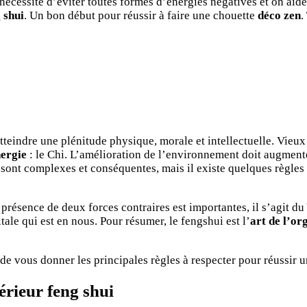
écessite d’éviter toutes formes d’énergies négatives et on aide l’
 shui
. Un bon début pour réussir à faire une chouette
déco zen
.
teindre une plénitude physique, morale et intellectuelle. Vieux 
nergie
: le Chi. L’amélioration de l’environnement doit augmenter
sont complexes et conséquentes, mais il existe quelques règles 
présence de deux forces contraires est importantes, il s’agit du
itale qui est en nous. Pour résumer, le fengshui est l’
art de l’or
de vous donner les principales règles à respecter pour réussir 
térieur feng shui