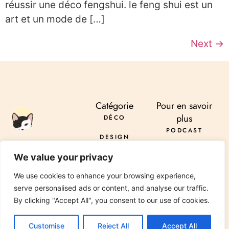
réussir une déco fengshui. le feng shui est un
art et un mode de […]
Next
→
Catégorie
Pour en savoir
plus
DÉCO
PODCAST
DESIGN
À PROPOS
ENVOYER
DIY
We value your privacy
SERVICES
INSTAGRAM
PINTEREST
TIKTOK
PODCAST
LINKEDIN
RÉNOVATION
We use cookies to enhance your browsing experience,
CONTACT
serve personalised ads or content, and analyse our traffic.
JARDIN
By clicking "Accept All", you consent to our use of cookies.
© 2026 All Rights Reserved Chez Viviane. Design by
Media Pantheon, Inc.
Customise
Reject All
Accept All