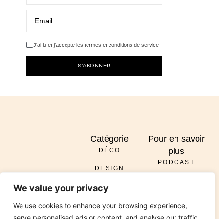
J'ai lu et j'accepte les termes et conditions de service
S’ABONNER
Catégorie
Pour en savoir
plus
DÉCO
PODCAST
DESIGN
À PROPOS
ENVOYER
We value your privacy
DIY
SERVICES
INSTAGRAM
PINTEREST
TIKTOK
PODCAST
LINKEDIN
RÉNOVATION
We use cookies to enhance your browsing experience,
CONTACT
serve personalised ads or content, and analyse our traffic.