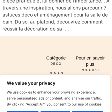
pièce pratique et lui donner de l’importance… A
travers une inspiration, nous allons parcourir 7
astuces déco et aménagement pour la salle de
bain. Du sol au plafond, découvrez comment
réussir la décoration de sa […]
Catégorie
Pour en savoir
plus
DÉCO
PODCAST
DESIGN
À PROPOS
ENVOYER
We value your privacy
DIY
SERVICES
INSTAGRAM
PINTEREST
TIKTOK
PODCAST
LINKEDIN
RÉNOVATION
We use cookies to enhance your browsing experience,
CONTACT
serve personalised ads or content, and analyse our traffic.
JARDIN
By clicking "Accept All", you consent to our use of cookies.
© 2026 All Rights Reserved Chez Viviane. Design by
Media Pantheon, Inc.