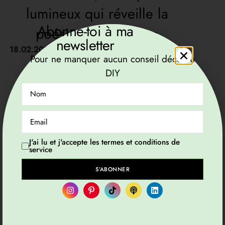
lumineux qui réveille la
Abonne-toi à ma
poésie du quotidien
newsletter
18.02.2026 by
Viviane G
Pour ne manquer aucun conseil déco ou
DIY
J'ai lu et j'accepte les termes et conditions de
service
S’ABONNER