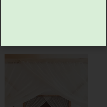
GÉNÉRAL
Quelles technologies pour
décourager les cambrioleurs ?
19.01.2026 by
Viviane G