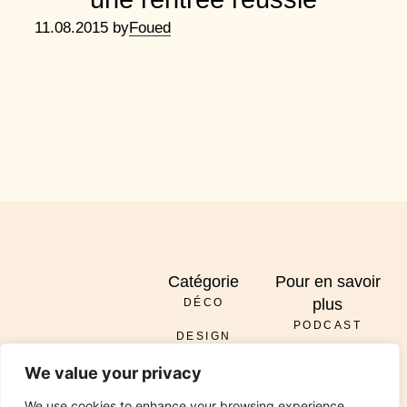
11.08.2015 by
Foued
Catégorie
Pour en savoir
plus
DÉCO
PODCAST
DESIGN
À PROPOS
ENVOYER
We value your privacy
DIY
SERVICES
INSTAGRAM
PINTEREST
TIKTOK
PODCAST
LINKEDIN
RÉNOVATION
We use cookies to enhance your browsing experience,