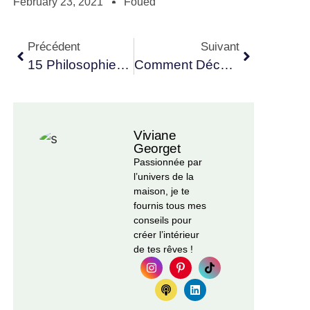
February 23, 2021
Foued
Précédent
Suivant
15 Philosophies Décoratives Qui Vous Veulent Du Bien !
Comment Décorer Et Aménager Le Dessous D’un Escalier ?
Viviane
Georget
Passionnée par
l’univers de la
maison, je te
fournis tous mes
conseils pour
créer l’intérieur
de tes rêves !