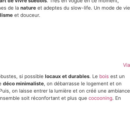
art de vivre suédois
. Très en vogue en ce moment,
ches de la
nature
et adeptes du slow-life. Un mode de vie
lisme
et douceur.
Via
obustes, si possible
locaux et durables
. Le
bois
est un
te
déco minimaliste
, on débarrasse le logement et on
uis, on laisse entrer la lumière et on créé une ambiance
’ensemble soit réconfortant et plus que
cocooning
. En