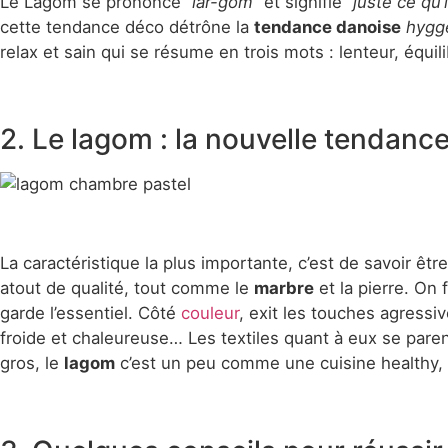
Le Lagom se prononce
“lar-gom”
et signifie
“juste ce qu’i
cette tendance déco détrône la
tendance danoise
hygg
relax et sain qui se résume en trois mots : lenteur, équil
2. Le lagom : la nouvelle tendanc
La caractéristique la plus importante, c’est de savoir êt
atout de qualité, tout comme le
marbre
et la pierre. On 
garde l’essentiel. Côté
couleur
, exit les touches agressi
froide et chaleureuse… Les textiles quant à eux se pare
gros, le
lagom
c’est un peu comme une cuisine healthy, o