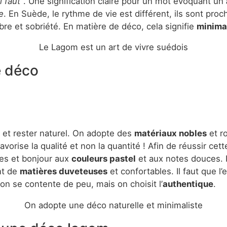
l faut”
. Une signification claire pour un mot évoquant un
e
. En Suède, le rythme de vie est différent, ils sont pro
ibre et sobriété. En matière de déco, cela signifie
minima
Le Lagom est un art de vivre suédois
e déco
re et rester naturel. On adopte des
matériaux nobles
et r
favorise la qualité et non la quantité ! Afin de réussir cet
ves et bonjour aux
couleurs pastel
et aux notes douces. P
nt de
matières duveteuses
et confortables. Il faut que l
n se contente de peu, mais on choisit l’
authentique
.
On adopte une déco naturelle et minimaliste