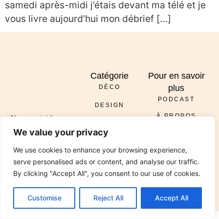
samedi après-midi j’étais devant ma télé et je
vous livre aujourd’hui mon débrief […]
Catégorie
Pour en savoir
plus
DÉCO
PODCAST
DESIGN
À PROPOS
ENVOYER
DIY
We value your privacy
SERVICES
INSTAGRAM
PINTEREST
TIKTOK
PODCAST
LINKEDIN
RÉNOVATION
We use cookies to enhance your browsing experience,
CONTACT
JARDIN
serve personalised ads or content, and analyse our traffic.
© 2026 All Rights Reserved Chez Viviane. Design by
By clicking "Accept All", you consent to our use of cookies.
Media Pantheon, Inc.
Customise
Reject All
Accept All