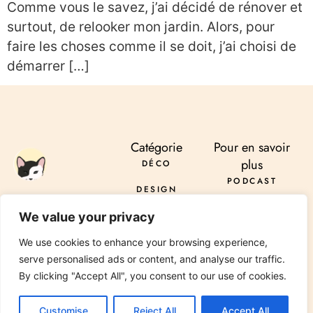
Comme vous le savez, j’ai décidé de rénover et
surtout, de relooker mon jardin. Alors, pour
faire les choses comme il se doit, j’ai choisi de
démarrer […]
Catégorie
Pour en savoir
plus
DÉCO
PODCAST
DESIGN
À PROPOS
ENVOYER
DIY
We value your privacy
SERVICES
INSTAGRAM
PINTEREST
TIKTOK
PODCAST
LINKEDIN
RÉNOVATION
We use cookies to enhance your browsing experience,
CONTACT
serve personalised ads or content, and analyse our traffic.
JARDIN
By clicking "Accept All", you consent to our use of cookies.
© 2026 All Rights Reserved Chez Viviane. Design by
Media Pantheon, Inc.
Customise
Reject All
Accept All