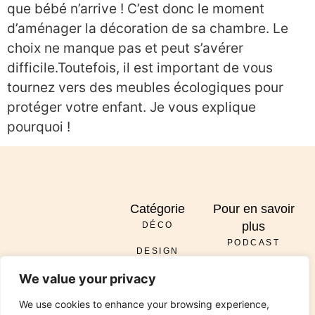
que bébé n’arrive ! C’est donc le moment
d’aménager la décoration de sa chambre. Le
choix ne manque pas et peut s’avérer
difficile.Toutefois, il est important de vous
tournez vers des meubles écologiques pour
protéger votre enfant. Je vous explique
pourquoi !
Catégorie
Pour en savoir
plus
DÉCO
PODCAST
DESIGN
À PROPOS
ENVOYER
We value your privacy
DIY
SERVICES
INSTAGRAM
PINTEREST
TIKTOK
PODCAST
LINKEDIN
We use cookies to enhance your browsing experience,
RÉNOVATION