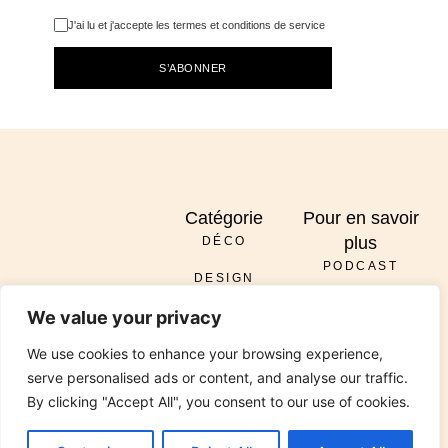
J'ai lu et j'accepte les termes et conditions de service
S’ABONNER
Catégorie
Pour en savoir
plus
DÉCO
PODCAST
DESIGN
À PROPOS
ENVOYER
We value your privacy
DIY
SERVICES
INSTAGRAM
PINTEREST
TIKTOK
PODCAST
LINKEDIN
We use cookies to enhance your browsing experience,
RÉNOVATION
CONTACT
serve personalised ads or content, and analyse our traffic.
JARDIN
By clicking "Accept All", you consent to our use of cookies.
© 2026 All Rights Reserved Chez Viviane. Design by
Media Pantheon, Inc.