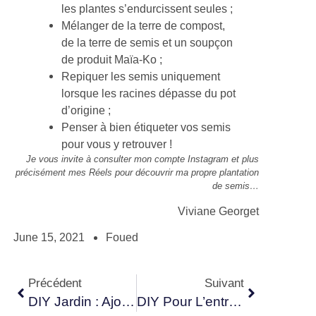
les plantes s’endurcissent seules ;
Mélanger de la terre de compost,
de la terre de semis et un soupçon
de produit Maïa-Ko ;
Repiquer les semis uniquement
lorsque les racines dépasse du pot
d’origine ;
Penser à bien étiqueter vos semis
pour vous y retrouver !
Je vous invite à consulter mon compte Instagram et plus
précisément mes Réels pour découvrir ma propre plantation
de semis…
Viviane Georget
June 15, 2021
Foued
Précédent
Suivant
DIY Jardin : Ajouter De La Douceur Sur Un Pot De Fleurs Avec Une Corde
DIY Pour L’entrée : Fabriquer Un Support Pour Les Clés Au Design Minimaliste