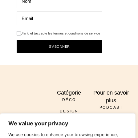
J'ai lu et j'accepte les termes et conditions de service
S’ABONNER
Catégorie
Pour en savoir
plus
DÉCO
PODCAST
DESIGN
À PROPOS
ENVOYER
We value your privacy
DIY
SERVICES
INSTAGRAM
PINTEREST
TIKTOK
PODCAST
LINKEDIN
We use cookies to enhance your browsing experience,
RÉNOVATION