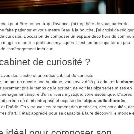
ds peut-être un peu trop d’avance, j’ai trop hâte de vous parler de
me faire patienter et vous mettre l’eau à la bouche, j’ai choisi de rédiger
net de curiosité. L’occasion de composer un espace déco hors du commun
de magies et autres pratiques mystiques. Il est temps d’ajouter un peu
n de l’aménagement intérieur.
cabinet de curiosité ?
, un bar ou encore une boutique, vous avez déjà pu admirer
le charm
z sûrement pris le temps de le scruter, de voir les bizarreries mises en
t aménagement inspiré d’un univers mystique, voire ésotérique. D’après
était un lieu où était entreposé et exposé des
objets collectionnés
,
e et l’inédit. On y trouvait couramment des médailles, des antiquités, de
res d’art. Il était apprécié pour sa capacité à faire découvrir le monde e
le idéal pour composer son