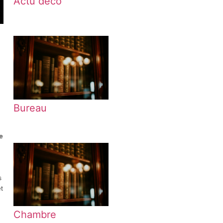
Actu déco
Bureau
e
s
t
Chambre