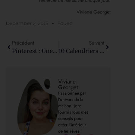
remercie de me suivre chaque jour.
Viviane Georget
December 2, 2015
Foued
Précédent
Suivant
Pinterest : Une Chambre Cocooning Pour L’hiver
10 Calendriers De L’Avent À Faire Soi-Même
Viviane
Georget
Passionnée par
l’univers de la
maison, je te
fournis tous mes
conseils pour
créer l’intérieur
de tes rêves !