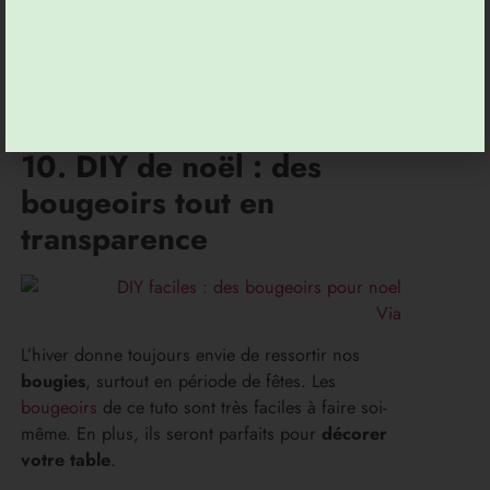
manier avec soin parce que ça peut très vite
tourner à la
cata’
. On oublie les
guirlandes
lumineuses
ou encore adhésives des années 90 !
Cette fois on se tourne vers le papier et on
décore nos fenêtres avec un joli paysage.
10. DIY de noël : des
bougeoirs tout en
transparence
Via
L’hiver donne toujours envie de ressortir nos
bougies
, surtout en période de fêtes. Les
bougeoirs
de ce tuto sont très faciles à faire soi-
même. En plus, ils seront parfaits pour
décorer
votre table
.