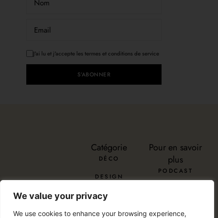
J'ai lu et j'accepte les termes et conditions de service
S’ABONNER
Catégorie
Pour en savoir
plus
DÉCO
PODCAST
DESIGN
À PROPOS
ENVOYER
DIY
We value your privacy
SERVICES
INSTAGRAM
PINTEREST
TIKTOK
PODCAST
LINKEDIN
RÉNOVATION
We use cookies to enhance your browsing experience,