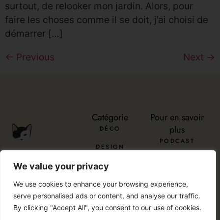
surtout, de relooker mon jardin. Alors, pour
faire les choses comme il se doit, j’ai choisi de
démarrer […]
←
Previous
Next
→
Catégorie
Pour en savoir
plus
DÉCO
PODCAST
DESIGN
À PROPOS
ENVOYER
DIY
We value your privacy
SERVICES
INSTAGRAM
PINTEREST
TIKTOK
PODCAST
LINKEDIN
RÉNOVATION
We use cookies to enhance your browsing experience,
CONTACT
serve personalised ads or content, and analyse our traffic.
JARDIN
By clicking "Accept All", you consent to our use of cookies.
© 2026 All Rights Reserved Chez Viviane. Design by