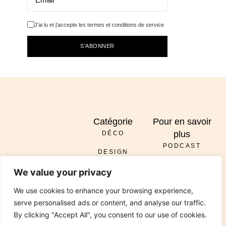
J'ai lu et j'accepte les termes et conditions de service
S’ABONNER
Catégorie
Pour en savoir
plus
DÉCO
PODCAST
DESIGN
À PROPOS
ENVOYER
We value your privacy
DIY
SERVICES
INSTAGRAM
PINTEREST
TIKTOK
PODCAST
LINKEDIN
RÉNOVATION
We use cookies to enhance your browsing experience,
CONTACT
serve personalised ads or content, and analyse our traffic.
JARDIN
By clicking "Accept All", you consent to our use of cookies.
© 2026 All Rights Reserved Chez Viviane. Design by