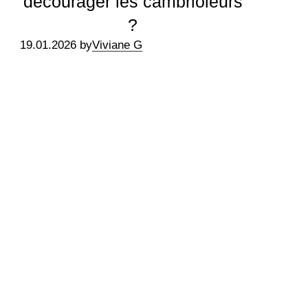
décourager les cambrioleurs
?
19.01.2026 by
Viviane G