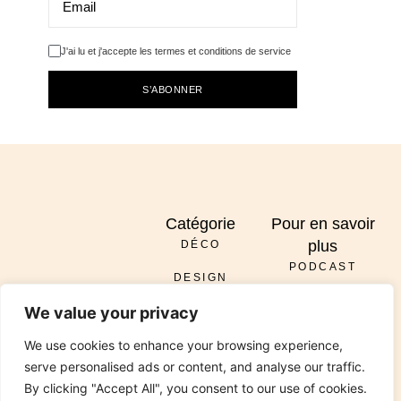
J'ai lu et j'accepte les termes et conditions de service
S’ABONNER
Catégorie
Pour en savoir
plus
DÉCO
PODCAST
DESIGN
À PROPOS
ENVOYER
We value your privacy
DIY
SERVICES
INSTAGRAM
PINTEREST
TIKTOK
PODCAST
LINKEDIN
We use cookies to enhance your browsing experience,
RÉNOVATION
CONTACT
serve personalised ads or content, and analyse our traffic.
JARDIN
By clicking "Accept All", you consent to our use of cookies.
© 2026 All Rights Reserved Chez Viviane. Design by