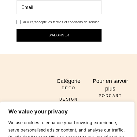
J'ai lu et j'accepte les termes et conditions de service
S’ABONNER
Catégorie
Pour en savoir
plus
DÉCO
PODCAST
DESIGN
À PROPOS
ENVOYER
We value your privacy
DIY
SERVICES
INSTAGRAM
PINTEREST
TIKTOK
PODCAST
LINKEDIN
We use cookies to enhance your browsing experience,
RÉNOVATION
CONTACT
serve personalised ads or content, and analyse our traffic.
JARDIN