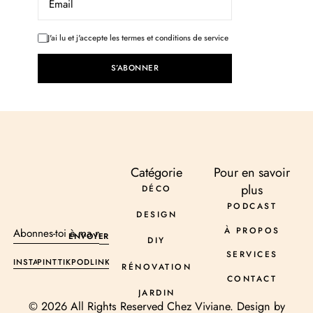
J'ai lu et j'accepte les termes et conditions de service
S’ABONNER
Catégorie
Pour en savoir
plus
DÉCO
PODCAST
DESIGN
À PROPOS
ENVOYER
DIY
We value your privacy
SERVICES
INSTAGRAM
PINTEREST
TIKTOK
PODCAST
LINKEDIN
RÉNOVATION
We use cookies to enhance your browsing experience,
CONTACT
serve personalised ads or content, and analyse our traffic.
JARDIN
By clicking "Accept All", you consent to our use of cookies.
© 2026 All Rights Reserved Chez Viviane. Design by