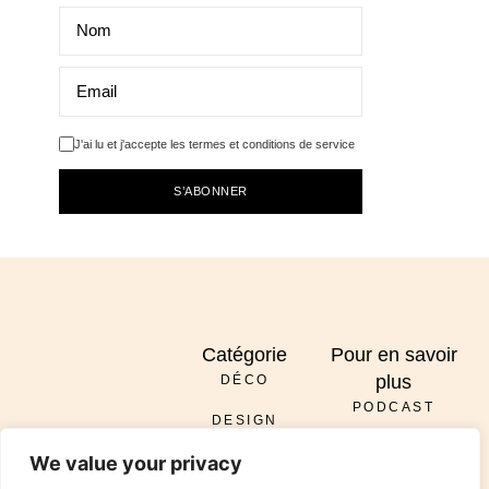
J'ai lu et j'accepte les termes et conditions de service
S’ABONNER
Catégorie
Pour en savoir
plus
DÉCO
PODCAST
DESIGN
À PROPOS
ENVOYER
We value your privacy
DIY
SERVICES