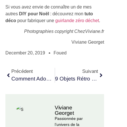
Si vous avez envie de connaître un de mes
autres
DIY pour Noël
: découvrez mon
tuto
déco
pour fabriquer une
guirlande zéro déchet
.
Photographies copyright ChezViviane.fr
Viviane Georget
December 20, 2019
Foued
Précédent
Suivant
Comment Adopter La Guirlande De Noël Zéro Déchet ?
9 Objets Rétro À Intégrer Dans Une Décoration Vintage
Viviane
Georget
Passionnée par
l’univers de la