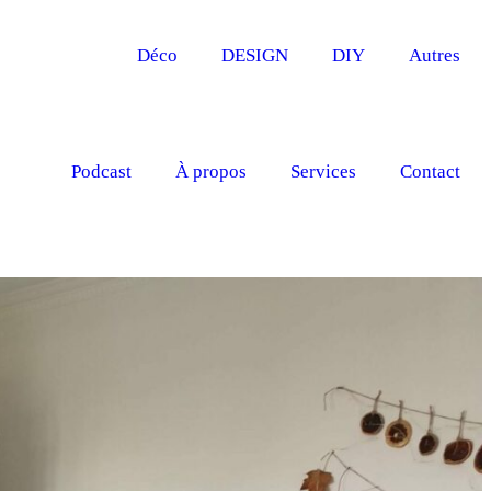
Déco
DESIGN
DIY
Autres
Podcast
À propos
Services
Contact