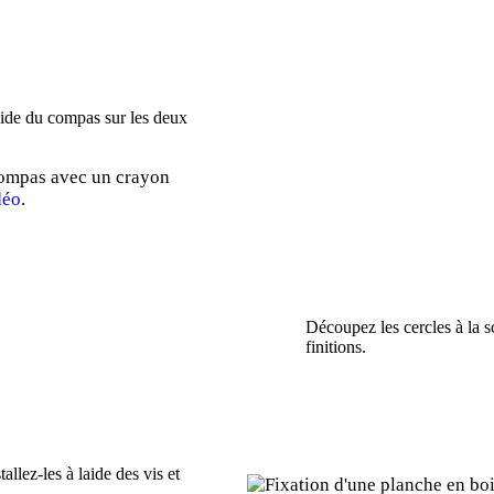
’aide du compas sur les deux
compas avec un crayon
déo
.
Découpez les cercles à la s
finitions.
llez-les à laide des vis et