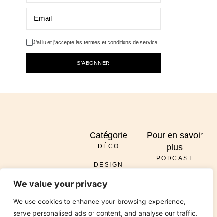
J'ai lu et j'accepte les termes et conditions de service
S’ABONNER
Catégorie
Pour en savoir
plus
DÉCO
PODCAST
DESIGN
À PROPOS
ENVOYER
We value your privacy
DIY
SERVICES
INSTAGRAM
PINTEREST
TIKTOK
PODCAST
LINKEDIN
We use cookies to enhance your browsing experience,
RÉNOVATION
CONTACT
serve personalised ads or content, and analyse our traffic.