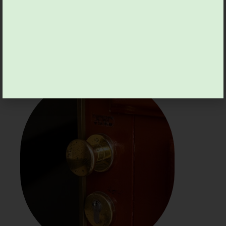
lumineux qui réveille la
poésie du quotidien
18.02.2026 by
Viviane G