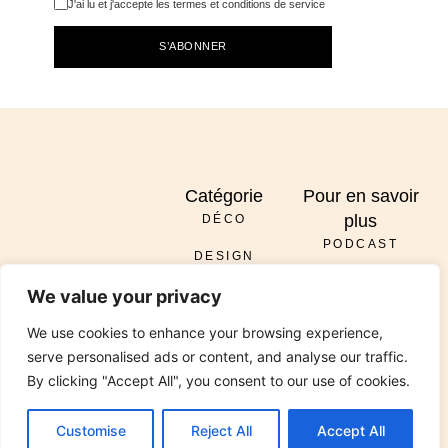
J'ai lu et j'accepte les termes et conditions de service
S’ABONNER
Catégorie
Pour en savoir
plus
DÉCO
PODCAST
DESIGN
À PROPOS
ENVOYER
We value your privacy
DIY
SERVICES
INSTAGRAM
PINTEREST
TIKTOK
PODCAST
LINKEDIN
RÉNOVATION
We use cookies to enhance your browsing experience,
CONTACT
serve personalised ads or content, and analyse our traffic.
JARDIN
By clicking "Accept All", you consent to our use of cookies.
© 2026 All Rights Reserved Chez Viviane. Design by
Media Pantheon, Inc.
Customise
Reject All
Accept All