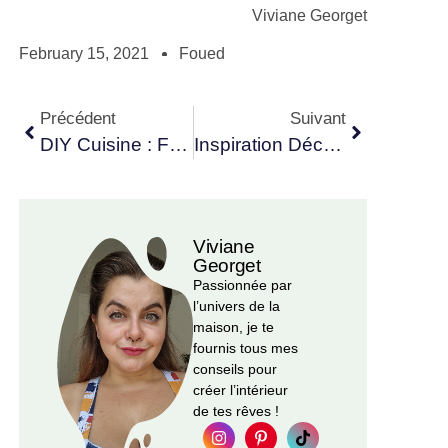
Viviane Georget
February 15, 2021
Foued
Précédent
Suivant
DIY Cuisine : Fabriquer Des Magnets Cactus Pour Le Frigo
Inspiration Déco : 16 Façons D’embellir Les Murs Du Salon
Viviane
Georget
Passionnée par
l’univers de la
maison, je te
fournis tous mes
conseils pour
créer l’intérieur
de tes rêves !