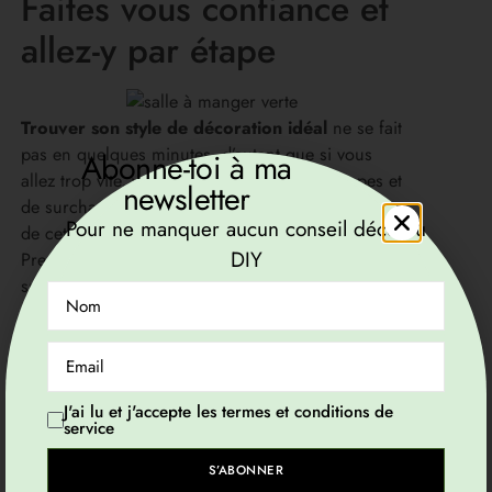
Faites vous confiance et
allez-y par étape
Trouver son style de décoration idéal
ne se fait
pas en quelques minutes, d’autant que si vous
Abonne-toi à ma
allez trop vite, vous risquez de brûler les étapes et
newsletter
de surcharger votre décoration. J’ai déjà souffert
Pour ne manquer aucun conseil déco ou
de cette précipitation, je sais de quoi je parle.
DIY
Prenez votre temps, procédez par étape et
surtout, faites-vous confiance ! Vous êtes la seule
personne capable de
définir le style de
décoration
qui vous va le mieux, celui qui va
faire en sorte que vous vous sentiez bien chez
vous.
J'ai lu et j'accepte les termes et conditions de
service
Retrouvez toute les photographies contenues dans cet article,
ainsi que leurs sources sur
mon compte Pinterest
.
S’ABONNER
Viviane Georget