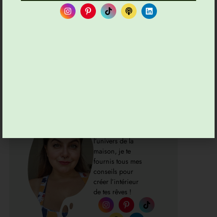
March 15, 2021
Foued
Précédent
Suivant
DIY Rapide : Personnaliser Une Bouteille Avec Du Cannage
Dear Sam : Pour Une Décoration Murale Éthique Et Tendance
Viviane
Georget
Passionnée par
l’univers de la
maison, je te
fournis tous mes
conseils pour
créer l’intérieur
de tes rêves !