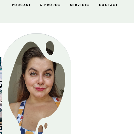
PODCAST
À PROPOS
SERVICES
CONTACT
Salle à
manger
Salle de bain
Salon
Scandinave
Shopping
déco
Vintage