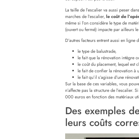
Quelques conseil
pendant votre ré
En matière de rénovation d’escalier, ce 
budget plus conséquent. Pour éviter tou
fassiez d’abord
un état des lieux des
identifier précisément les réparations à e
Deuxièmement, vous devez choisir le maté
le bois, le métal, le béton ou le verre, 
définir le montant maximum que vous êt
du matériau et de l’envergure des travau