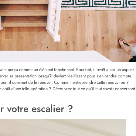
 un professionnel ou de le faire vous-même,
ion partielle ou totale.
ez prévoir
entre 500 et 2500 euros pour une rénovation simple
qui
Si en revanche, il s’agit d’une rénovation totale, prévoyez entre 1 000 et 20
sés et de la complexité du travail.
rénovation d’escalier et de
espondants
En considérant les paramètres évoqués
précédemment, voici quelques exemples de
rénovation d’escalier avec les coûts adossés.
Pour un escalier droit en bois épicéa, il faut
compter environ 500 euros. Envisagez jusqu’à 5
000 euros pour un escalier droit en chêne ou en
merbau. Vous préférez un escalier suspendu en
pierre naturelle ? Son estimation est d’au moins
4 000 euros. Enfin, il faut compter au moins 2
000 euros pour un escalier hélicoïdal ou en
colimaçon.