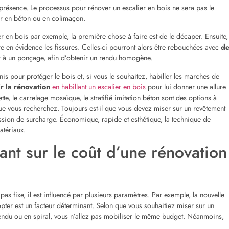
Abonne-toi à ma
newsletter
Pour ne manquer aucun conseil déco ou DIY
J'ai lu et j'accepte les termes et conditions de service
S’ABONNER