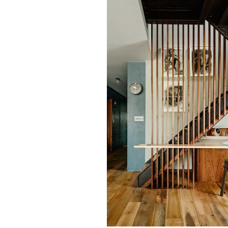
Contactez ensuite plusieurs artisans spéc
L’objectif est de les comparer et de voir
vous pourrez définir un calendrier pour 
surcoûts et vous resterez dans votre budg
pourquoi il faut se renseigner sur le coût
Retrouvez 
November 29, 2022
Foued
Précédent
Vi
Pas
con