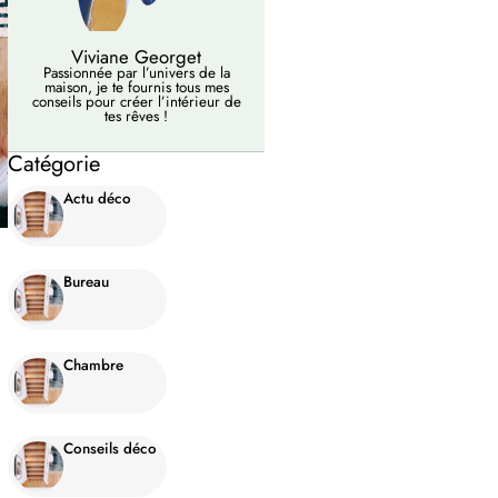
Visites privées
Newsletter
J'ai lu et j'accepte les termes et conditions de
service
S’ABONNER