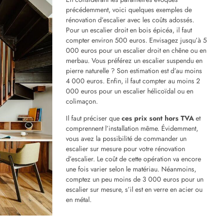
ialisés dans la rénovation d’escalier et
demandez-leur des devis
.
 celui qui convient le mieux à votre budget défini préalablement. Dès lors
l’exécution des travaux de rénovation. En procédant ainsi, vous éviterez les
et. Le budget sera toujours le critère de choix le plus important, voilà
 d’une rénovation d’escalier et voir ce qui est à votre portée.
toutes les sources des photos au sein de mon
tableau Pinterest dédié aux escalier
Suivant
Fabriquer Une Décoration Murale Avec Des Pailles Et Des Fleurs Séchées
On Visite Un Appartement Nantais Lumineux Rénové Par Archibien
viane Georget
sionnée par l’univers de la maison, je te fournis tous mes
seils pour créer l’intérieur de tes rêves !