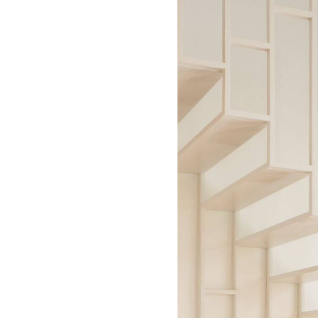
Comment trouver 
rénovation de vo
La rénovation d’escalier est une opération
vous-même. Je vous conseille plutôt de f
dans le domaine. Pour en trouver, vous p
artisans spécialisés en fonction des dé
votre département.