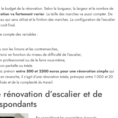
s pour respecter le budget
novation
sont souvent les imprévus et d’autres postes de dépenses qui rendent le
te surprise à ce niveau, soyez prévoyant. Être prévoyant implique que vous
 réparations à effectuer
dans votre escalier. Ce faisant, vous pourrez
ffectuer.
riau à utiliser pour remettre à neuf votre escalier. Vous avez le choix entre
par exemple. Ensuite, évaluez votre marge de manœuvre financière. Il s’agit d
es prêt à mobiliser pour
remettre votre escalier au goût du jour
en fonction
x.