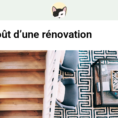
ession de surcharge. Économique, rapide et esthétique, la technique de
atériaux.
uant sur le coût d’une rénovation
 pas fixe, il est influencé par plusieurs paramètres. Par exemple, la nouvelle
pter est un facteur déterminant. Selon que vous souhaitiez miser sur un
endu ou en spiral, vous n’allez pas mobiliser le même budget. Néanmoins,
ns le budget de la rénovation. Selon la longueur, la largeur et le nombre de
ration va fortement varier
. La taille des marches va aussi compter. De
u qui sera utilisé et la finition des marches. La configuration de l’escalier
coût final.
de compte des variables :
ou non les limons et les contremarches,
oisi en fonction du niveau de difficulté de l’escalier,