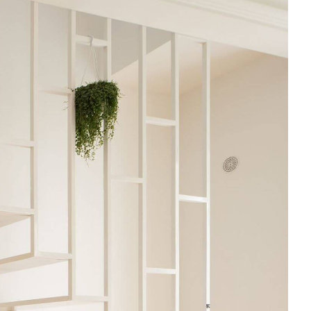
Il faut préciser que
ces prix sont hors TVA
et
comprennent l’installation même. Évidemment,
vous avez la possibilité de commander un
escalier sur mesure pour votre rénovation
d’escalier. Le coût de cette opération va encore
une fois varier selon le matériau. Néanmoins,
comptez un peu moins de 3 000 euros pour un
escalier sur mesure, s’il est en verre en acier ou
en métal.
les entrepreneurs pour la
tre escalier ?
 délicate. C’est d’ailleurs pourquoi il est déconseillé de ne pas la réaliser
aire appel à
un artisan professionnel
qui dispose d’une expertise avérée
ouvez vous en référer à l’annuaire du bâtiment. Il s’agit d’un répertoire des
partements de France. Pour affiner votre recherche, sélectionnez simplement