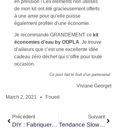
en pression ! Les éléments non utilisés
de mon kit ont été gracieusement offerts
à une amie pour qu’elle puisse
également profiter d’une économie.
Je recommande GRANDEMENT ce
kit
économies d’eau by OOPLA
. Je trouve
d’ailleurs que c’est une excellente idée
cadeau zéro-déchet qui s’offre pour toute
occasion.
Ce post fait le fruit d’un partenariat.
Viviane Georget
March 2, 2021
Foued
Précédent
Suivant
DIY : Fabriquer Un Pegboard Pour Mieux S’organiser Au Bureau
Tendance Slow Life : Découvrir La Décoration Slow Living Ou La Slow Déco ?