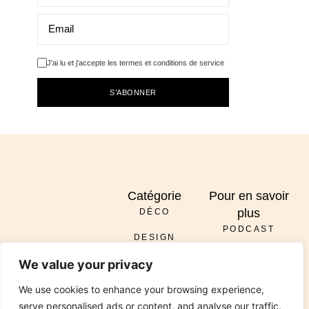
J'ai lu et j'accepte les termes et conditions de service
S’ABONNER
Catégorie
Pour en savoir
plus
DÉCO
PODCAST
DESIGN
À PROPOS
ENVOYER
We value your privacy
DIY
SERVICES
INSTAGRAM
PINTEREST
TIKTOK
PODCAST
LINKEDIN
We use cookies to enhance your browsing experience,
RÉNOVATION
CONTACT
serve personalised ads or content, and analyse our traffic.