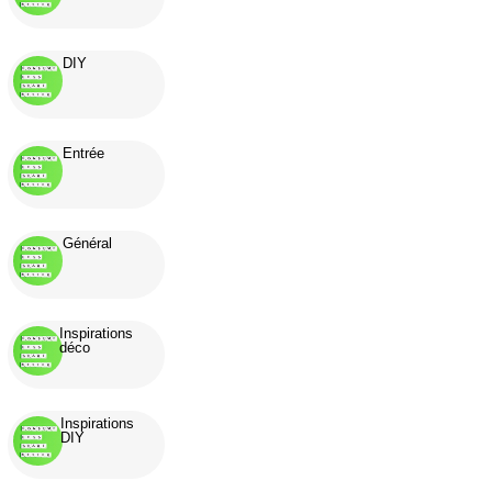
DIY
Entrée
Général
Inspirations
déco
Inspirations
DIY