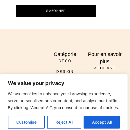
S’ABONNER
Catégorie
Pour en savoir
plus
DÉCO
PODCAST
DESIGN
À PROPOS
ENVOYER
We value your privacy
DIY
SERVICES
INSTAGRAM
PINTEREST
TIKTOK
PODCAST
LINKEDIN
We use cookies to enhance your browsing experience,
RÉNOVATION
CONTACT
serve personalised ads or content, and analyse our traffic.
JARDIN
By clicking "Accept All", you consent to our use of cookies.
© 2026 All Rights Reserved Chez Viviane. Design by
Media Pantheon, Inc.
Customise
Reject All
Accept All