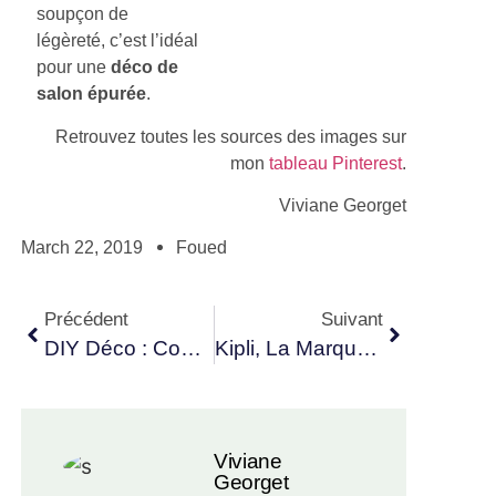
soupçon de
légèreté, c’est l’idéal
pour une
déco de
salon épurée
.
Retrouvez toutes les sources des images sur
mon
tableau Pinterest
.
Viviane Georget
March 22, 2019
Foued
Précédent
Suivant
DIY Déco : Comment Décorer Son Intérieur Sans Engager Un Designer ?
Kipli, La Marque De Literie Écologique Et Confortable
Viviane
Georget