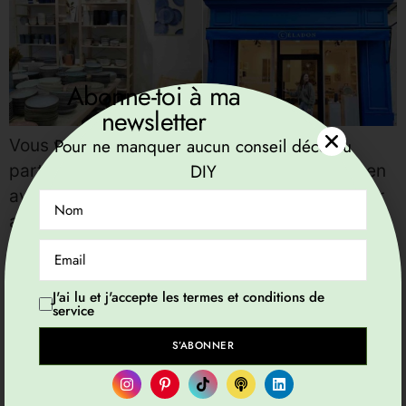
Abonne-toi à ma
newsletter
Vous vous souvenez de Céladon ? Mon
Pour ne manquer aucun conseil déco ou
partenaire pour l’année que j’avais déjà mis en
DIY
avant le temps d’un brunch… Je suis de retour
avec de nouvelles informations et surtout une
interview inédite de la créatrice de ce concept.
J’ai eu la chance d’échanger avec Amélie, qui
nous raconte au fil des questions comment elle
J'ai lu et j'accepte les termes et conditions de
service
[…]
S’ABONNER
Sandra Viricel délivre la
recette de sa déco préférée