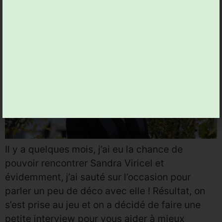
le temps d’une interview
Il y a quelques mois, j’ai eu la chance de
pouvoir rencontrer Sandra Viricel et
évidemment, j’ai sauté sur l’occasion pour
parler un peu de déco avec elle ! Résultat, on
s’est prise au jeu et on a décidé de faire une
petite interview pour vous aider à mieux